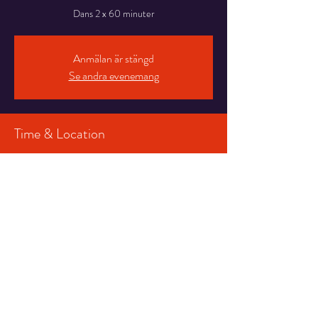
Dans 2 x 60 minuter
Anmälan är stängd
Se andra evenemang
Time & Location
18 juli 2024 21:00 – 19 juli 2024 02:00
Maalahti, Paviljongvägen 21, 66100 Maalahti,
Finland
Share This Event