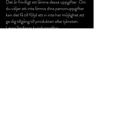
Det är frivilligt att lämna dessa uppgifter. Om
du väljer att inte lämna dina personuppgifter
kan det få till följd att vi inte har möjlighet att
ge dig tillgång till produkten eller tjänsten.
Lasse Stefanzs kunduppgifter
(kontaktuppgifter) lagras också i detta CRM-
system, men används inte för
informationsutskick utan ett aktivt samtycke.
Exempel på formulär:
Kontaktformulär
Beställningsformulär
Anmälningsformulär till spelningar, konserter
och evenemang
Formulär för registrering för att erhålla
nyhetsbrev via e-post
Syftet med den insamlade
informationen:
Att ge användaren tillgång till våra produkter