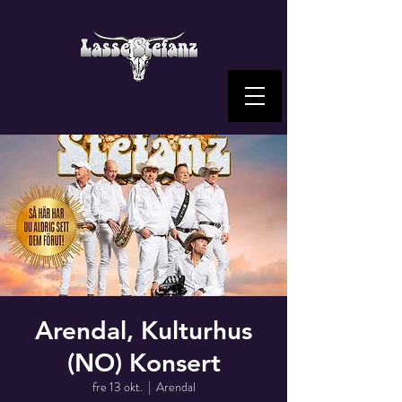
Arendal, Kulturhus
(NO) Konsert
fre 13 okt.
  |  
Arendal