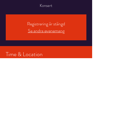
Konsert
Registrering är stängd
Se andra evenemang
Time & Location
13 okt. 2023 19:30
Arendal, Sam Eydes Plass 2, 4836 Arendal, Norge
Share This Event
© 2022 by Lasse Stefanz