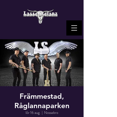
Främmestad,
Råglannaparken
lör 16 aug.
  |  
Nossebro