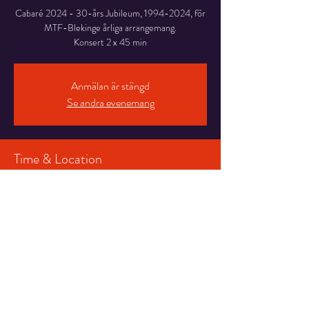
Cabaré 2024 - 30-års Jubileum, 1994-2024, för
MTF-Blekinge årliga arrangemang.
Konsert 2 x 45 min
Anmälan är stängd
Se andra evenemang
Time & Location
13 jan. 2024 17:00
Konserthusteatern Karlskrona , Stortorget 16, 371
34 Karlskrona, Sverige
Share This Event