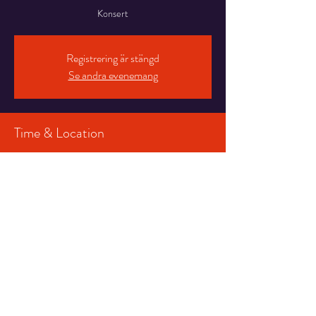
Konsert
Registrering är stängd
Se andra evenemang
Time & Location
02 mars 2023 19:30
Konserthusteatern, Karlskrona, Stortorget 16, 371
34 Karlskrona
Share This Event