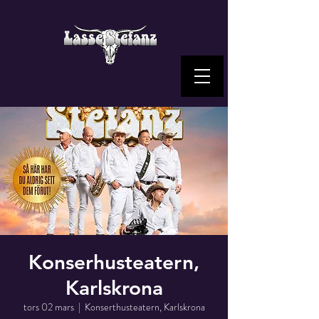
Konserhusteatern,
Karlskrona
tors 02 mars
  |  
Konserthusteatern, Karlskrona