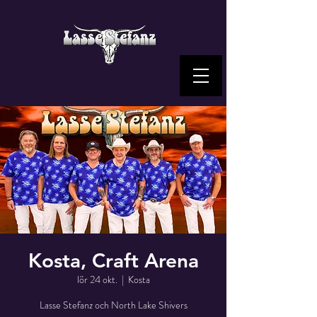
Kosta, Craft Arena
lör 24 okt.
  |  
Kosta
Lasse Stefanz och North Lake Shivers