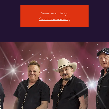
Anmälan är stängd
Se andra evenemang