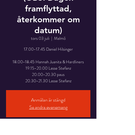
framflyttad,
återkommer om
datum)
tors 03 juli
  |  
Malmö
17.00-17.45 Daniel Hilsinger
18.00-18.45 Hannah Juanita & Hardliners
19.15-20.00 Lasse Stefanz
20.00-20.30 paus
20.30-21.30 Lasse Stefanz
Anmälan är stängd
Se andra evenemang
Time & Location