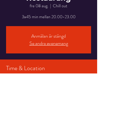
fre 08 aug.
  |  
Chill out
Anmälan är stängd
Se andra evenemang
Time & Location
08 aug. 2025 18:00 – 23:00
Chill out , Kustvägen 40, 312 60 Mellbystrand,
Sverige
Share This Event