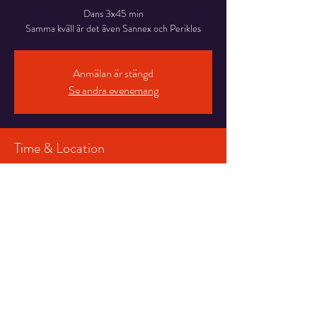
Dans 3x45 min
Samma kväll är det även Sannex och Perikles
Anmälan är stängd
Se andra evenemang
Time & Location
15 nov. 2025 21:00 – 16 nov. 2025 02:00
Munka-ljungby, Axtorpsvägen 71, 266 91 Munka-
ljungby, Sverige
Share This Event