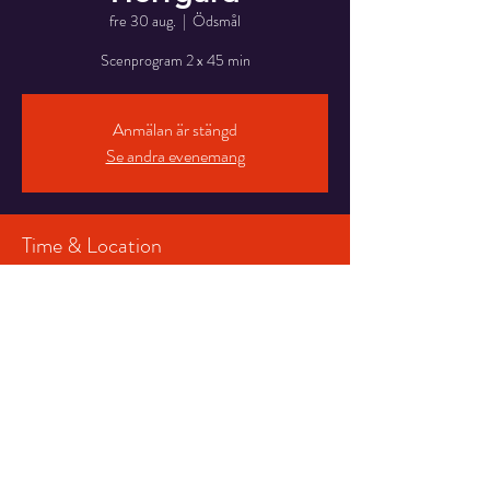
fre 30 aug.
  |  
Ödsmål
Scenprogram 2 x 45 min
Anmälan är stängd
Se andra evenemang
Time & Location
30 aug. 2024 20:30 – 20:35
Ödsmål, Jordhammars Herrgård, 101, 444 95
Ödsmål, Sverige
Share This Event