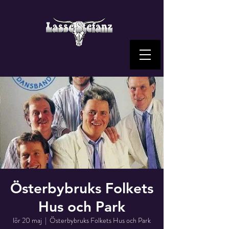
Österbybruks Folkets
Hus och Park
lör 20 maj
  |  
Österbybruks Folkets Hus och Park