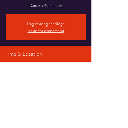
Dans 3 x 45 minuter
Registrering är stängd
Se andra evenemang
Time & Location
20 maj 2023 21:00 – 21 maj 2023 01:00
Österbybruks Folkets Hus och Park, 748 31
Österbybruk, Sverige
Share This Event