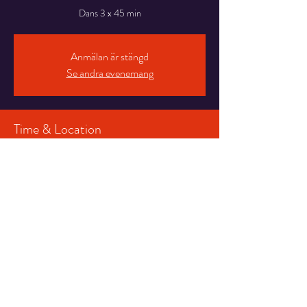
Dans 3 x 45 min
Anmälan är stängd
Se andra evenemang
Time & Location
12 apr. 2025 21:00 – 13 apr. 2025 01:00
Sollefteå, Hallstaberget, 881 35 Sollefteå, Sverige
Share This Event
© 2022 by Lasse Stefanz