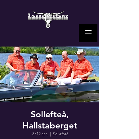
Sollefteå,
Hallstaberget
lör 12 apr.
  |  
Sollefteå