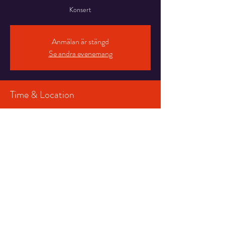
Konsert
Anmälan är stängd
Se andra evenemang
Time & Location
11 aug. 2023 20:00
Strömsholm, Slottsvägen 32, 734 94
Strömsholm, Sverige
Share This Event