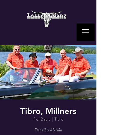
Tibro, Millners
fre 12 apr.
  |  
Tibro
Dans 3 x 45 min