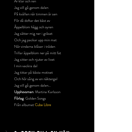
Är klar och ren
Jag vill gå genom dalen
På kvällen när timmen är sen
För då doftar det bäst av
Äppelblom hägg och syren
Jag sätter mig ner i gräset
Och jag packar upp min mat
När vindarna blåser i träden
Trillar äppelblom ner på mitt fat
Jag sitter och njuter av livet
I min vackra dal
Jag tittar på bästa motivet
Och hör sång av en näktergal
Jag vill gå genom dalen…
Upphovsman
: Martina Karlsson
Förlag
: Golden Songs
Från albumet 
Cuba Libre