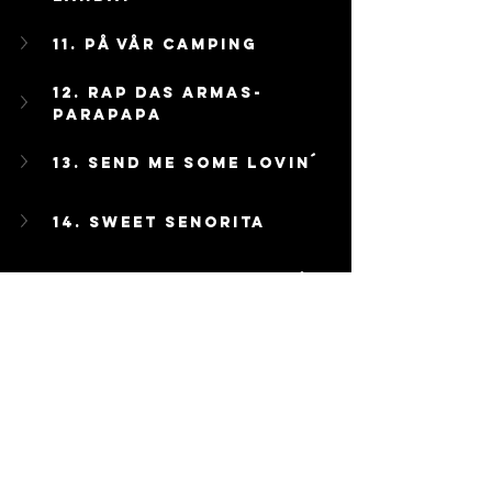
11. På Vår Camping
12. Rap Das Armas- 
Parapapa
13. Send Me Some Lovin´
14. Sweet Senorita
15. Tiden Läker Inga Sår
16. Vi Ses Snart Igen