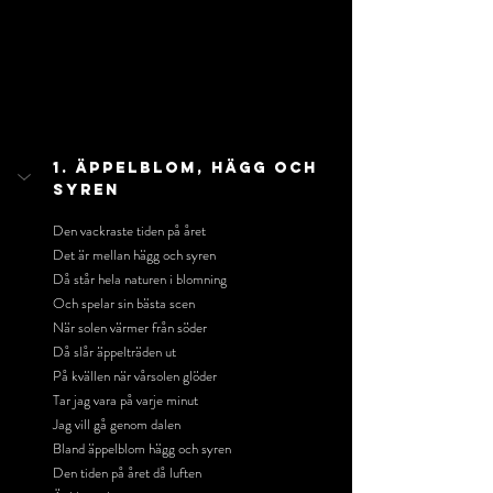
1. Äppelblom, Hägg Och 
Syren
Den vackraste tiden på året
Det är mellan hägg och syren
Då står hela naturen i blomning
Och spelar sin bästa scen
När solen värmer från söder
Då slår äppelträden ut
På kvällen när vårsolen glöder
Tar jag vara på varje minut
Jag vill gå genom dalen
Bland äppelblom hägg och syren
Den tiden på året då luften