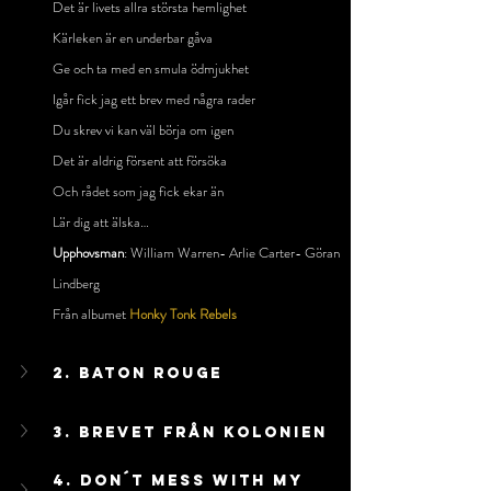
Det är livets allra största hemlighet
Kärleken är en underbar gåva
Ge och ta med en smula ödmjukhet
Igår fick jag ett brev med några rader
Du skrev vi kan väl börja om igen
Det är aldrig försent att försöka
Och rådet som jag fick ekar än
Lär dig att älska…
Upphovsman
: William Warren- Arlie Carter- Göran 
Lindberg
Från albumet 
Honky Tonk Rebels
2. Baton Rouge
3. Brevet Från Kolonien
4. Don´t Mess With My 