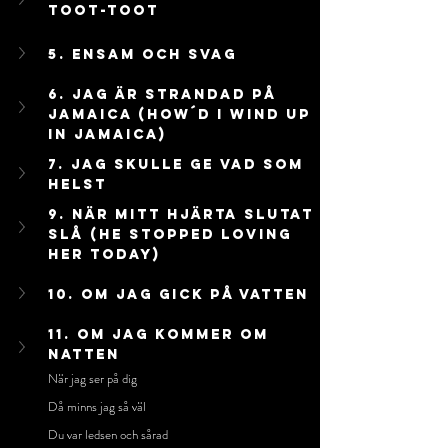
Toot-Toot
5. Ensam Och Svag
6. Jag Är Strandad På 
Jamaica (How´d I Wind Up 
In Jamaica)
7. Jag Skulle Ge Vad Som 
Helst
9. När Mitt Hjärta Slutat 
Slå (He Stopped Loving 
Her Today)
10. Om Jag Gick På Vatten
11. Om Jag Kommer Om 
Natten
När jag ser på dig
Då minns jag så väl
Du var ledsen och sårad