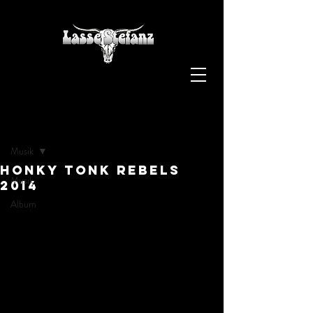
Inlägg
Musik
Honky Tonk Rebels
Musik
2014
Album