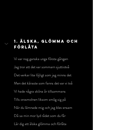
1. Älska, Glömma Och 
Förlåta
Vi var nog ganska unga första gången
Jag tror att det var sommarn sjuttiotvå
Det verkar lite löjligt som jag minns det
Men det käraste som fanns det var vi två
Vi hade några sköna år tillsammans
Tills orosmolnen liksom smög sig på
När du lämnade mig och jag blev ensam
Då sa min mor lyd rådet som du får
Lär dig att älska glömma och förlåta