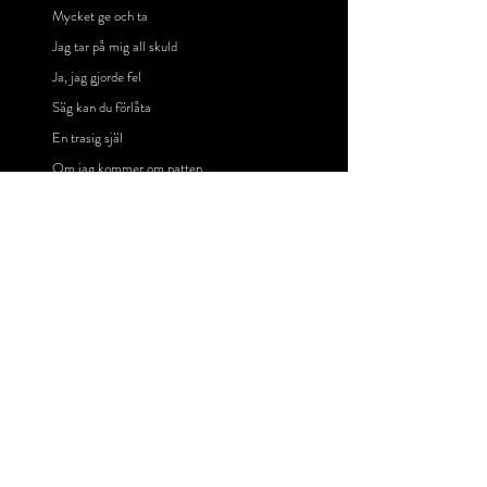
Mycket ge och ta
Jag tar på mig all skuld
Ja, jag gjorde fel
Säg kan du förlåta
En trasig själ
Om jag kommer om natten…
Upphovsman
: Göran Lindberg
Från albumet 
Honky Tonk Rebel
s
12. Reckless Heart
13. Var Rädd Om Kärleken 
14. Vem Vet (i Might)