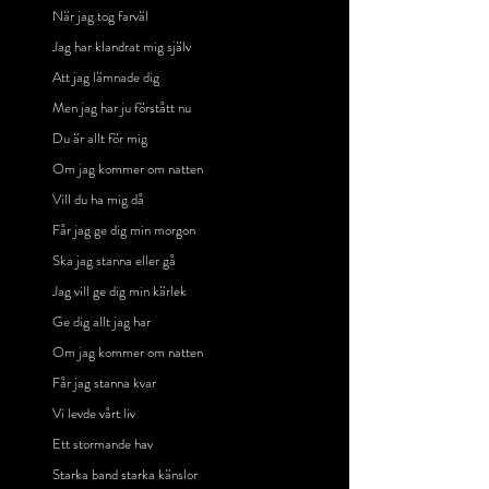
När jag tog farväl
Jag har klandrat mig själv
Att jag lämnade dig
Men jag har ju förstått nu
Du är allt för mig
Om jag kommer om natten
Vill du ha mig då
Får jag ge dig min morgon
Ska jag stanna eller gå
Jag vill ge dig min kärlek
Ge dig allt jag har
Om jag kommer om natten
Får jag stanna kvar
Vi levde vårt liv
Ett stormande hav
Starka band starka känslor